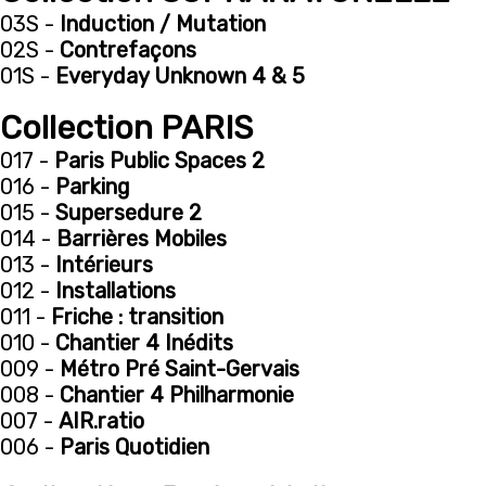
03S -
Induction / Mutation
02S -
Contrefaçons
01S -
Everyday Unknown 4 & 5
Collection PARIS
017 -
Paris Public Spaces 2
016 -
Parking
015 -
Supersedure 2
014 -
Barrières Mobiles
013 -
Intérieurs
012 -
Installations
011 -
Friche : transition
010 -
Chantier 4 Inédits
009 -
Métro Pré Saint-Gervais
008 -
Chantier 4 Philharmonie
007 -
AIR.ratio
006 -
Paris Quotidien